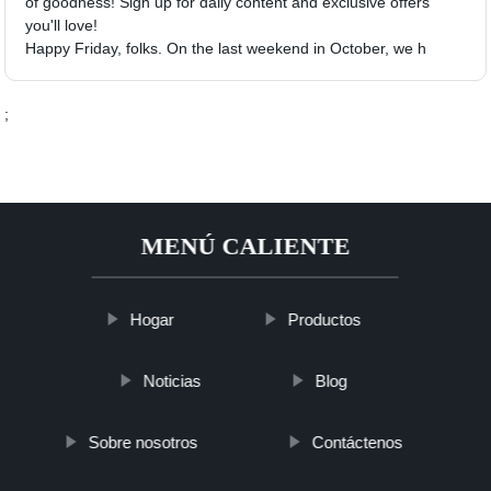
of goodness! Sign up for daily content and exclusive offers
you'll love!
Happy Friday, folks. On the last weekend in October, we h
;
MENÚ CALIENTE
Hogar
Productos
Noticias
Blog
Sobre nosotros
Contáctenos