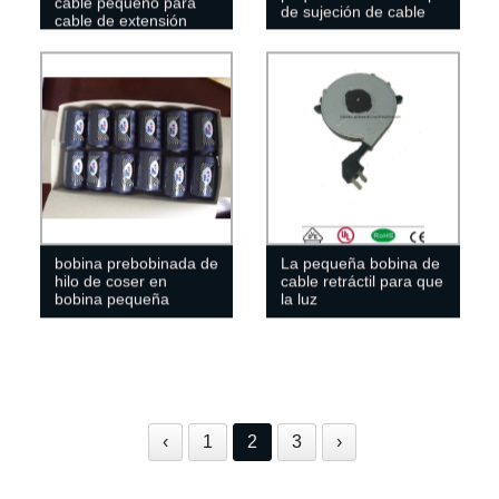
cable pequeño para
de sujeción de cable
cable de extensión
bobina prebobinada de
La pequeña bobina de
hilo de coser en
cable retráctil para que
bobina pequeña
la luz
‹
1
2
3
›