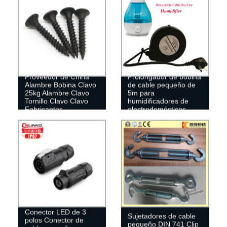
Proveedor de China
Prolongador de bobina
Alambre Bobina Clavo
de cable pequeño de
25kg Alambre Clavo
5m para
Tornillo Clavo Clavo
humidificadores de
Fabricantes
electrodomésticos.
Conector LED de 3
Sujetadores de cable
polos Conector de
pequeño DIN 741 Clip