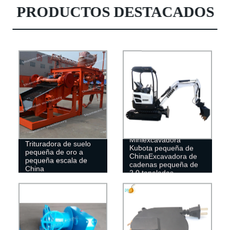
PRODUCTOS DESTACADOS
Miniexcavadora
Trituradora de suelo
Kubota pequeña de
pequeña de oro a
ChinaExcavadora de
pequeña escala de
cadenas pequeña de
China
2,0 toneladas