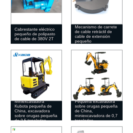
Mecanismo de carrete
Cabrestante eléctrico
de cable retráctil de
pequeño de polipasto
cable de extensión
de cable de 380V 2T
pequeño
Miniexcavadora
Pequeña excavadora
Kubota pequeña de
sobre orugas pequeña
China, excavadora
de China,
sobre orugas pequeña
miniexcavadora de 0,7
de 2,5 toneladas
toneladas