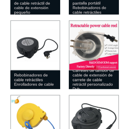
de cable retráctil de
pantalla portátil
cable de extensión
Rebobinadores de
pequeño
cable retráctiles
Carretes de tambor de
Rebobinadores de
cable de extensión de
cable retráctiles
carrete de cable
Enrolladores de cable
retráctil personalizado
Dyh