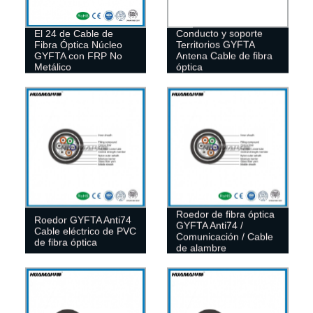
El 24 de Cable de
Conducto y soporte
Fibra Óptica Núcleo
Territorios GYFTA
GYFTA con FRP No
Antena Cable de fibra
Metálico
óptica
Roedor de fibra óptica
Roedor GYFTA Anti74
GYFTA Anti74 /
Cable eléctrico de PVC
Comunicación / Cable
de fibra óptica
de alambre