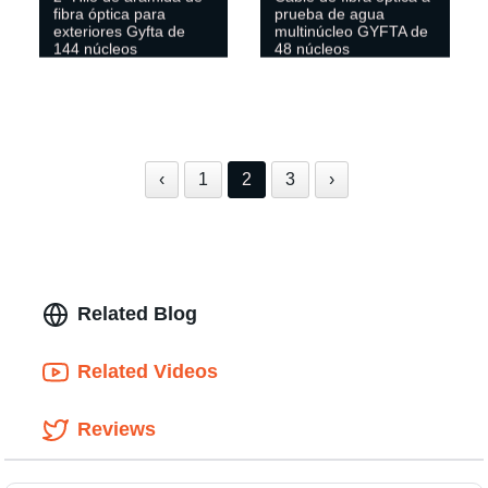
fibra óptica para
prueba de agua
exteriores Gyfta de
multinúcleo GYFTA de
144 núcleos
48 núcleos
‹
1
2
3
›
Related Blog
Related Videos
Reviews