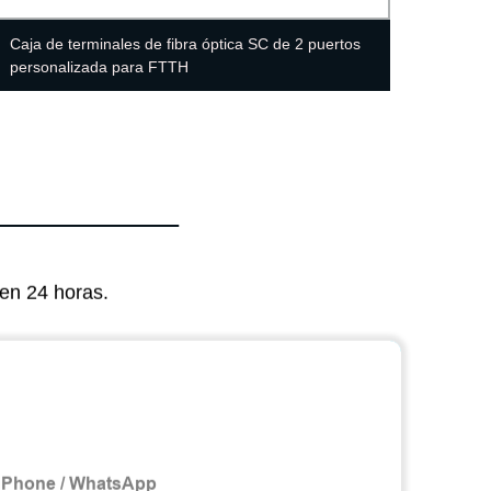
Caja de terminales de fibra óptica SC de 2 puertos
1 Caja
personalizada para FTTH
FTTH
en 24 horas.