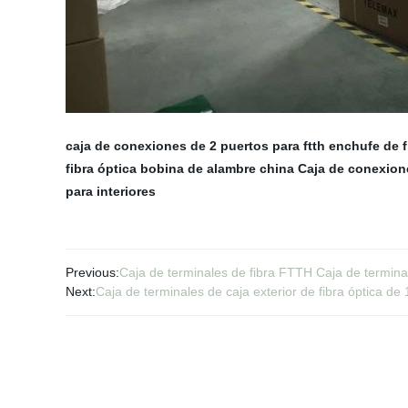
caja de conexiones de 2 puertos para ftth
enchufe de f
fibra óptica
bobina de alambre china
Caja de conexione
para interiores
Previous:
Caja de terminales de fibra FTTH Caja de termina
Next:
Caja de terminales de caja exterior de fibra óptica d