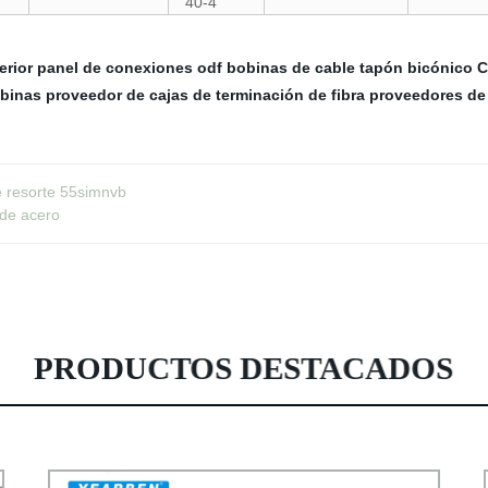
40-4
erior
panel de conexiones odf
bobinas de cable
tapón bicónico
C
obinas
proveedor de cajas de terminación de fibra
proveedores de 
e resorte 55simnvb
 de acero
PRODUCTOS DESTACADOS