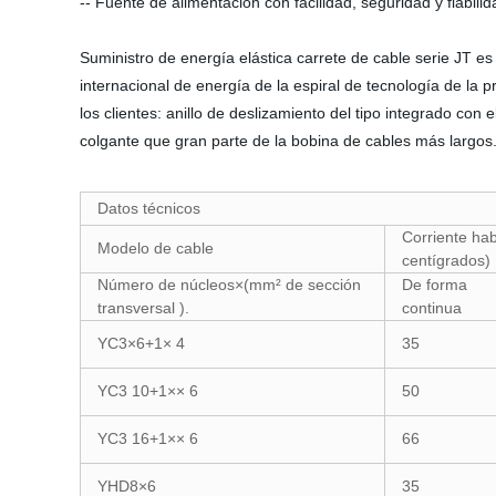
-- Fuente de alimentación con facilidad, seguridad y fiabili
Suministro de energía elástica carrete de cable serie JT e
internacional de energía de la espiral de tecnología de la
los clientes: anillo de deslizamiento del tipo integrado con 
colgante que gran parte de la bobina de cables más largos
Datos técnicos
Corriente hab
Modelo de cable
centígrados)
Número de núcleos×(mm² de sección
De forma
transversal ).
continua
YC3×6+1× 4
35
YC3 10+1×× 6
50
YC3 16+1×× 6
66
YHD8×6
35