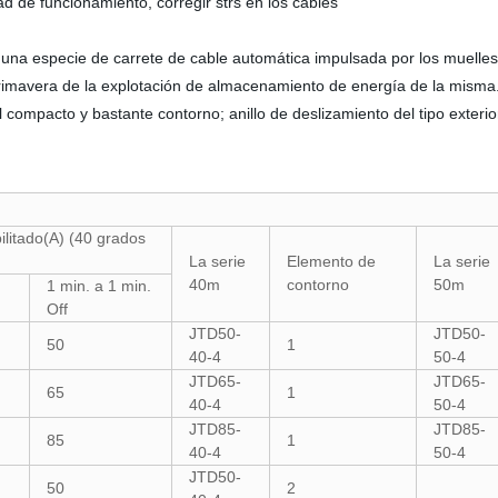
dad de funcionamiento, corregir strs en los cables
s una especie de carrete de cable automática impulsada por los muelles
 primavera de la explotación de almacenamiento de energía de la misma. 
el compacto y bastante contorno; anillo de deslizamiento del tipo exterio
.
ilitado(A) (40 grados
La serie
Elemento de
La serie
40m
contorno
50m
1 min. a 1 min.
Off
JTD50-
JTD50-
50
1
40-4
50-4
JTD65-
JTD65-
65
1
40-4
50-4
JTD85-
JTD85-
85
1
40-4
50-4
JTD50-
50
2