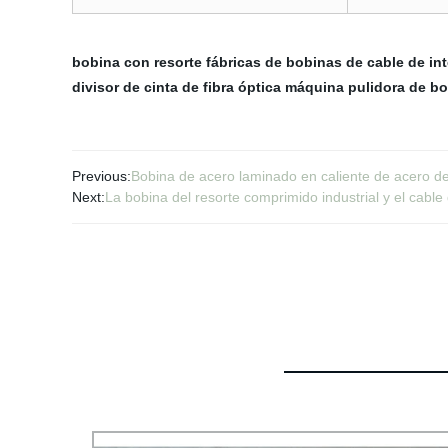
bobina con resorte
fábricas de bobinas de cable de int
divisor de cinta de fibra óptica
máquina pulidora de b
Previous:
Bobina de acero laminado en caliente de acero d
Next:
La bobina del resorte comprimido industrial y el cable