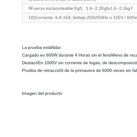
9Fuerza escamoteable:Kgf): 1.6--2.2Kgf≥1,6--2.2kg f
10)Corriente :6 A-15A ,Voltaje:250V/50Hz o 125V / 60Hz
La prueba estáNdar:
Cargado en 600W durante 4 Horas sin el fenóMeno de rec
DestacóEn 1000V sin corriente de fugas, de descomposi
Prueba de retraccióN de la primavera de 6000 veces sin fal
Imagen del producto