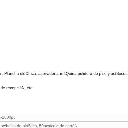
ca , Plancha eléCtrica, aspiradora, máQuina pulidora de piso y asíSuce
 de recepcióN, etc.
1-1000pc
1pc/bolsa de pláStico, 50pcs/caja de cartóN