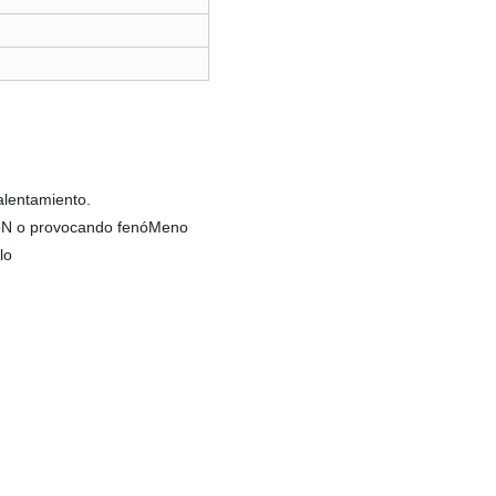
alentamiento.
cióN o provocando fenóMeno
lo