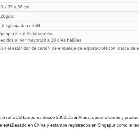
50 x 35 x 38 cm.
120g/pc
7,5 kg/caja de cartóN
Ejemplo:3-7 díAs laborables:
pedidos al por mayor:10 a 20 díAs háBiles
Con el estáNdar de cartóN de embalaje de exportacióN con marca de 
le retráCtil tambores desde 2002.DiseñAmos, desarrollamos y producim
ca estáBasado en China y estamos registrados en Singapur como la tecn