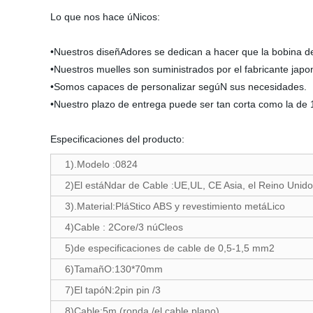
Lo que nos hace úNicos:
•Nuestros diseñAdores se dedican a hacer que la bobina d
•Nuestros muelles son suministrados por el fabricante japon
•Somos capaces de personalizar segúN sus necesidades.
•Nuestro plazo de entrega puede ser tan corta como la de 1
Especificaciones del producto:
1).Modelo :0824
2)El estáNdar de Cable :UE,UL, CE Asia, el Reino Unid
3).Material:PláStico ABS y revestimiento metáLico
4)Cable : 2Core/3 núCleos
5)de especificaciones de cable de 0,5-1,5 mm2
6)TamañO:130*70mm
7)El tapóN:2pin pin /3
8)Cable:5m (ronda /el cable plano)