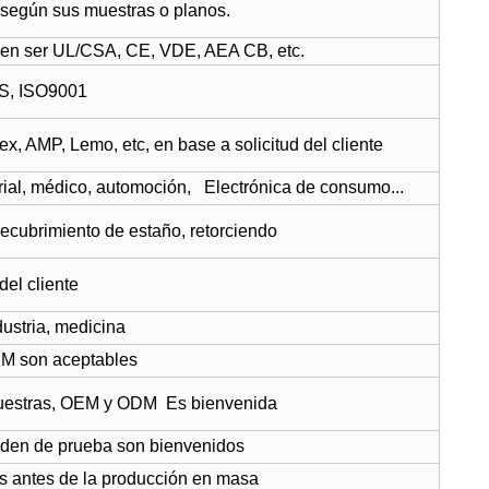
 según sus muestras o planos.
en ser UL/CSA, CE, VDE, AEA CB, etc.
HS
,
ISO9001
x, AMP, Lemo, etc, en base a solicitud del cliente
ial,
médico
,
automoción
,
Electrónica de consumo
...
recubrimiento de estaño, retorciendo
del cliente
dustria
, medicina
M son aceptables
uestras, OEM y ODM Es bienvenida
den de prueba son bienvenidos
s antes de la producción en masa