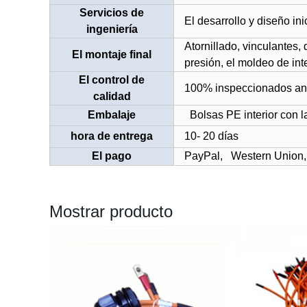
Servicios de
El desarrollo y diseño ini
ingeniería
Atornillado, vinculantes, 
El montaje final
presión, el moldeo de inte
El control de
100% inspeccionados ant
calidad
Embalaje
Bolsas PE interior con l
hora de entrega
10- 20 días
El pago
PayPal,
Western Union
Mostrar producto