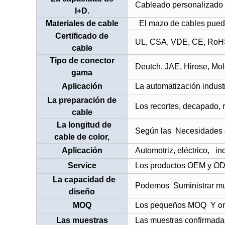
Cableado personalizado
I+D.
Materiales de cable
El mazo de cables pued
Certificado de
UL, CSA, VDE, CE, Ro
cable
Tipo de conector
Deutch, JAE, Hirose, Mole
gama
Aplicación
La automatización industr
La preparación de
Los recortes, decapado, 
cable
La longitud de
Según las Necesidades 
cable de color,
Aplicación
Automotriz, eléctrico,
in
Service
Los productos OEM y OD
La capacidad de
Podemos Suministrar m
diseño
MOQ
Los pequeños
MOQ
Y or
Las muestras
Las muestras confirmada