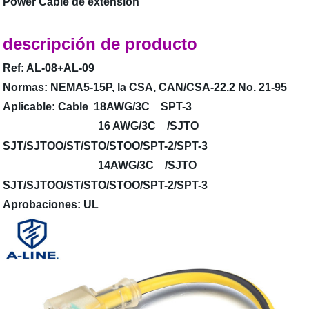
Power Cable de extensión
descripción de producto
Ref: AL-08+AL-09
Normas:
NEMA5-15P, la CSA, CAN/CSA-22.2 No. 21-95
Aplicable: Cable
18AWG/3C SPT-3
16 AWG/3C /SJTO
SJT/SJTOO/ST/STO/STOO/SPT-2/SPT-3
14AWG/3C /SJTO
SJT/SJTOO/ST/STO/STOO/SPT-2/SPT-3
Aprobaciones: UL