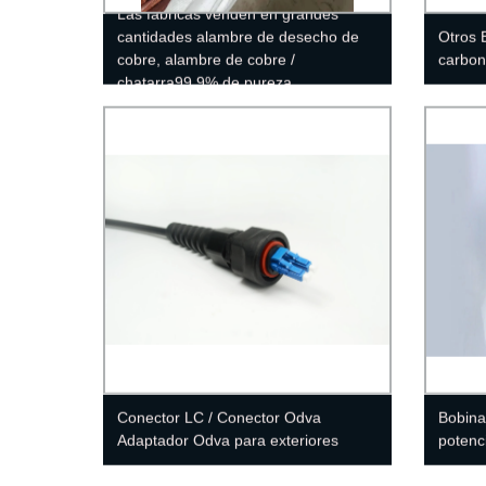
Las fábricas venden en grandes
cantidades alambre de desecho de
Otros 
cobre, alambre de cobre /
carbon
chatarra99.9% de pureza
Conector LC / Conector Odva
Bobina
Adaptador Odva para exteriores
potenc