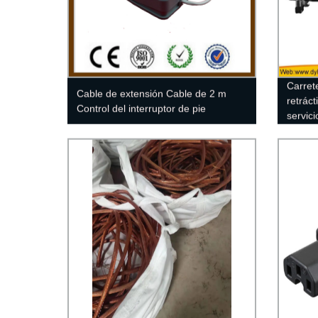
Carret
Cable de extensión Cable de 2 m
retrác
Control del interruptor de pie
servic