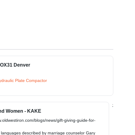
 FOX31 Denver
ydraulic Plate Compactor
;
 and Women - KAKE
w.oldwestiron.com/blogs/news/gift-giving-guide-for-
ove languages described by marriage counselor Gary