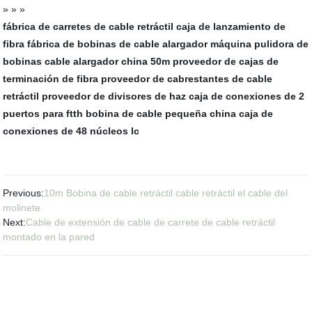
» » »
fábrica de carretes de cable retráctil
caja de lanzamiento de
fibra
fábrica de bobinas de cable alargador
máquina pulidora de
bobinas
cable alargador china 50m
proveedor de cajas de
terminación de fibra
proveedor de cabrestantes de cable
retráctil
proveedor de divisores de haz
caja de conexiones de 2
puertos para ftth
bobina de cable pequeña china
caja de
conexiones de 48 núcleos lc
Previous:
10m Bobina de cable retráctil cable retráctil el cable del
molinete
Next:
Cable de extensión de cable de carrete de cable retráctil
montado en la pared