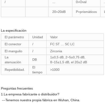
/
...
0=Oval
20=20dB
P=prismáticos
La especificación
El parámetro
Unidad
Valor
El conector
/
FC ST … SC LC
El manguito
/
Zirconia
La
1±0,5 dB, 2~5±0,75 dB,
DB
atenuación
8~15±1,5 dB, el 20±2 dB
El
Repetibilidad.
>1000
tiempo
Preguntas frecuentes
1.La empresa fabricante o distribuidor?
---Tenemos nuestra propia fábrica en Wuhan, China.