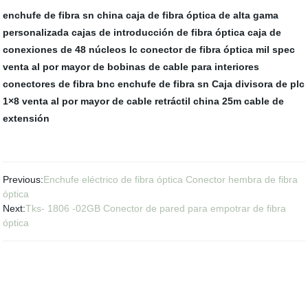
enchufe de fibra sn
china caja de fibra óptica de alta gama
personalizada
cajas de introducción de fibra óptica
caja de
conexiones de 48 núcleos lc
conector de fibra óptica mil spec
venta al por mayor de bobinas de cable para interiores
conectores de fibra bnc
enchufe de fibra sn
Caja divisora de plc
1×8
venta al por mayor de cable retráctil
china 25m cable de
extensión
Previous:
Enchufe eléctrico de fibra óptica Conector hembra de fibra
óptica
Next:
Tks- 1806 -02GB Conector de pared para empotrar de fibra
óptica