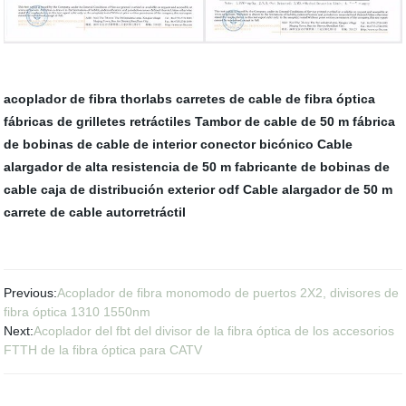
acoplador de fibra thorlabs
carretes de cable de fibra óptica
fábricas de grilletes retráctiles
Tambor de cable de 50 m
fábrica
de bobinas de cable de interior
conector bicónico
Cable
alargador de alta resistencia de 50 m
fabricante de bobinas de
cable
caja de distribución exterior odf
Cable alargador de 50 m
carrete de cable autorretráctil
Previous:
Acoplador de fibra monomodo de puertos 2X2, divisores de
fibra óptica 1310 1550nm
Next:
Acoplador del fbt del divisor de la fibra óptica de los accesorios
FTTH de la fibra óptica para CATV