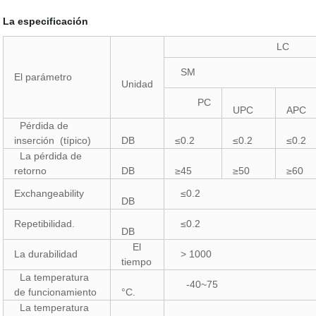
La especificación
LC
SM
El parámetro
Unidad
PC
UPC
APC
Pérdida de
inserción (típico)
DB
≤0.2
≤0.2
≤0.2
La pérdida de
retorno
DB
≥45
≥50
≥60
Exchangeability
≤0.2
DB
Repetibilidad.
≤0.2
DB
El
La durabilidad
> 1000
tiempo
La temperatura
-40~75
de funcionamiento
°C.
La temperatura