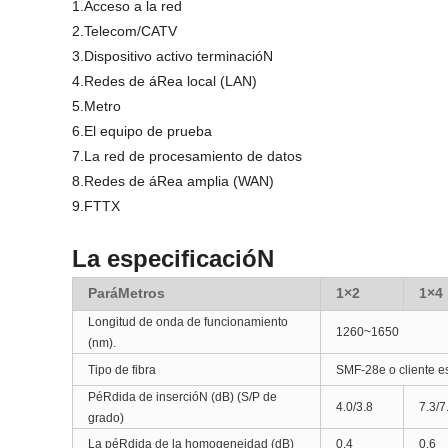
1.Acceso a la red
2.Telecom/CATV
3.Dispositivo activo terminacióN
4.Redes de áRea local (LAN)
5.Metro
6.El equipo de prueba
7.La red de procesamiento de datos
8.Redes de áRea amplia (WAN)
9.FTTX
La especificacióN
ParáMetros
1×2
1×4
Longitud de onda de funcionamiento
1260~1650
(nm).
Tipo de fibra
SMF-28e o cliente e
PéRdida de insercióN (dB) (S/P de
4.0/3.8
7.3/7
grado)
La péRdida de la homogeneidad (dB)
0.4
0.6