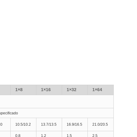
1×8
1×16
1×32
1×64
specificado
.0
10.5/10.2
13.7/13.5
16.9/16.5
21.0/20.5
0.8
1.2
1.5
2.5