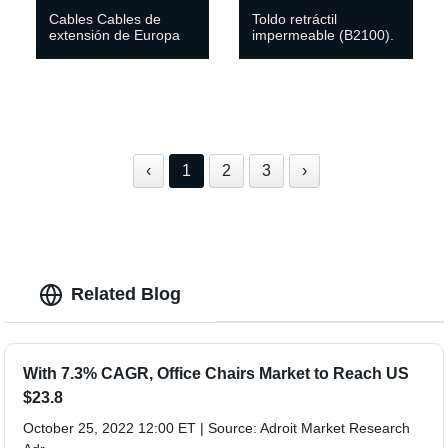
Cables Cables de
Toldo retráctil
extensión de Europa
impermeable (B2100).
‹
1
2
3
›
Related Blog
With 7.3% CAGR, Office Chairs Market to Reach US
$23.8
October 25, 2022 12:00 ET | Source: Adroit Market Research