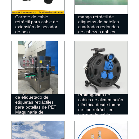
Etiquetadora de
Carrete de cable
manga retráctil de
retráctil para cable de
etiquetas de botellas
extensión de secador
cuadradas redondas
de pelo
de cabezas dobles
automáticas
Máquina automática
Prolongación de
de etiquetado de
cables de alimentación
etiquetas retráctiles
eléctrica desde tomas
para botellas de PET
de tipo retráctil en
Maquinaria de
carrete de cable
embalaje