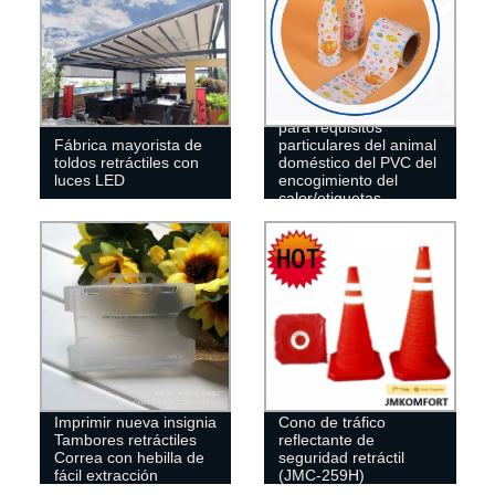
Etiquetas modificadas
para requisitos
Fábrica mayorista de
particulares del animal
toldos retráctiles con
doméstico del PVC del
luces LED
encogimiento del
calor/etiquetas
plásticas de la botella
Imprimir nueva insignia
Cono de tráfico
Tambores retráctiles
reflectante de
Correa con hebilla de
seguridad retráctil
fácil extracción
(JMC-259H)