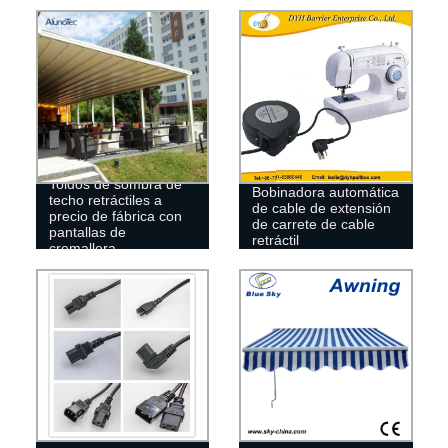
Toldos de sombra de
Bobinadora automática
techo retráctiles a
de cable de extensión
precio de fábrica con
de carrete de cable
pantallas de
retráctil
cremallera