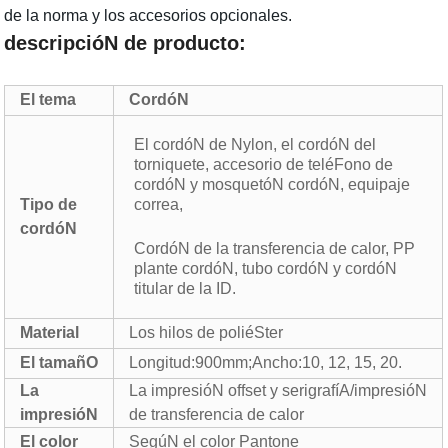
de la norma y los accesorios opcionales.
descripcióN de producto:
El tema
CordóN
El cordóN de Nylon, el cordóN del
torniquete, accesorio de teléFono de
cordóN y mosquetóN cordóN, equipaje
Tipo de
correa,
cordóN
CordóN de la transferencia de calor, PP
plante cordóN, tubo cordóN y cordóN
titular de la ID.
Material
Los hilos de poliéSter
El tamañO
Longitud:900mm;Ancho:10, 12, 15, 20.
La
La impresióN offset y serigrafíA/impresióN
impresióN
de transferencia de calor
El color
SegúN el color Pantone