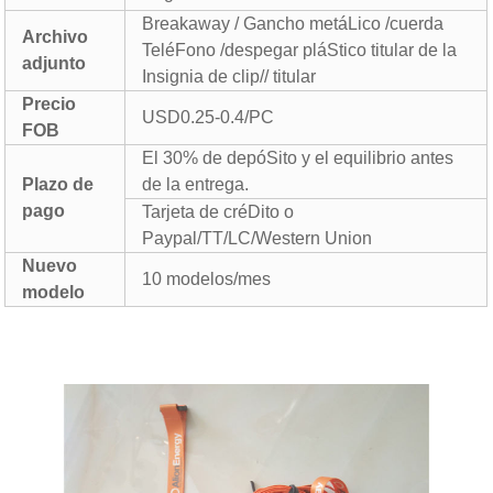
Breakaway / Gancho metáLico /cuerda
Archivo
TeléFono /despegar pláStico titular de la
adjunto
Insignia de clip// titular
Precio
USD0.25-0.4/PC
FOB
El 30% de depóSito y el equilibrio antes
Plazo de
de la entrega.
pago
Tarjeta de créDito o
Paypal/TT/LC/Western Union
Nuevo
10 modelos/mes
modelo