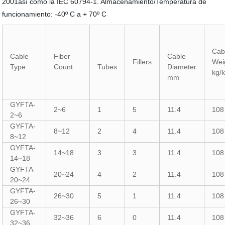
2001así como la IEC 60794-1. Almacenamiento/Temperatura de
funcionamiento: -40º C a + 70º C
Cab
Cable
Fiber
Cable
Fillers
Wei
Type
Count
Tubes
Diameter
kg/
mm
GYFTA-
2~6
1
5
11.4
108
2~6
GYFTA-
8~12
2
4
11.4
108
8~12
GYFTA-
14~18
3
3
11.4
108
14~18
GYFTA-
20~24
4
2
11.4
108
20~24
GYFTA-
26~30
5
1
11.4
108
26~30
GYFTA-
32~36
6
0
11.4
108
32~36