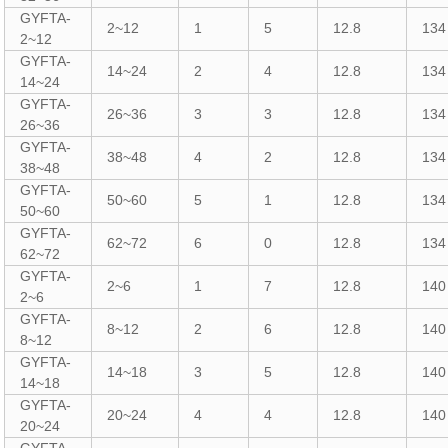
GYFTA-
2~12
1
5
12.8
134
2~12
GYFTA-
14~24
2
4
12.8
134
14~24
GYFTA-
26~36
3
3
12.8
134
26~36
GYFTA-
38~48
4
2
12.8
134
38~48
GYFTA-
50~60
5
1
12.8
134
50~60
GYFTA-
62~72
6
0
12.8
134
62~72
GYFTA-
2~6
1
7
12.8
140
2~6
GYFTA-
8~12
2
6
12.8
140
8~12
GYFTA-
14~18
3
5
12.8
140
14~18
GYFTA-
20~24
4
4
12.8
140
20~24