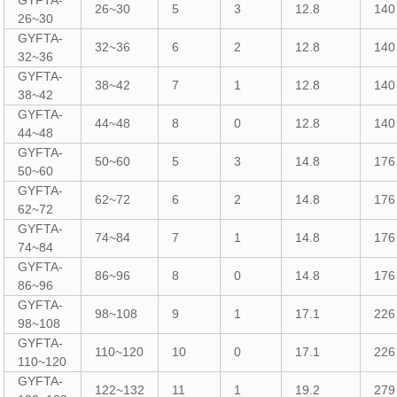
GYFTA-
26~30
5
3
12.8
140
26~30
GYFTA-
32~36
6
2
12.8
140
32~36
GYFTA-
38~42
7
1
12.8
140
38~42
GYFTA-
44~48
8
0
12.8
140
44~48
GYFTA-
50~60
5
3
14.8
176
50~60
GYFTA-
62~72
6
2
14.8
176
62~72
GYFTA-
74~84
7
1
14.8
176
74~84
GYFTA-
86~96
8
0
14.8
176
86~96
GYFTA-
98~108
9
1
17.1
226
98~108
GYFTA-
110~120
10
0
17.1
226
110~120
GYFTA-
122~132
11
1
19.2
279