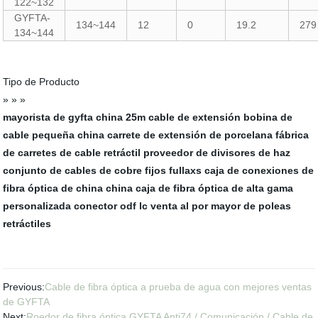
122~132
GYFTA-
134~144
12
0
19.2
279
134~144
Tipo de Producto
» » »
mayorista de gyfta
china 25m cable de extensión
bobina de
cable pequeña china
carrete de extensión de porcelana
fábrica
de carretes de cable retráctil
proveedor de divisores de haz
conjunto de cables de cobre fijos fullaxs
caja de conexiones de
fibra óptica de china
china caja de fibra óptica de alta gama
personalizada
conector odf lc
venta al por mayor de poleas
retráctiles
Previous:
Cable de fibra óptica a prueba de agua con mejores ventas
de GYFTA
Next:
Roedor de fibra óptica GYFTA Anti74 / Comunicación / Cable de