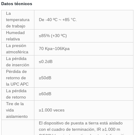
Datos técnicos
La
temperatura
De -40 ºC ~ +85 °C.
de trabajo
Humedad
≤85% (+30 ºC)
relativa
La presión
70 Kpa~106Kpa
atmosférica
La pérdida
≤0.2dB
de inserción
Pérdida de
retorno de
≥50dB
la UPC APC
La pérdida
≥60dB
de retorno
Tire de la
vida
≥1.000 veces
aislamiento
El dispositivo de puesta a tierra está aislado
con el cuadro de terminación, IR ≥1.000 m