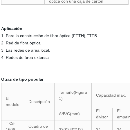
óptica con una caja de cartón
Aplicación
1. Para la construcción de fibra óptica (FTTH),FTTB
2. Red de fibra óptica
3. Las redes de área local.
4. Redes de área extensa
Otras de tipo popular
Tamaño(Figura
Capacidad máx.
El
1)
Descripción
modelo
El
El
A*B*C(mm)
divisor
empal
TKS-
Cuadro de
1606-
320*240*100
24
24