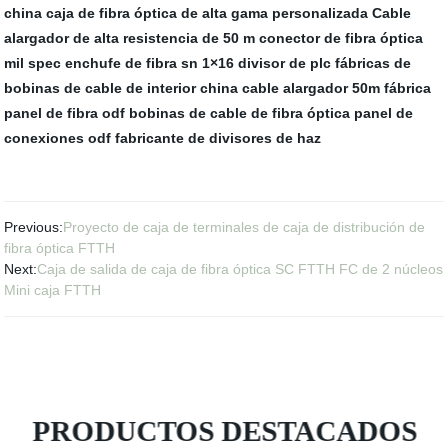
china caja de fibra óptica de alta gama personalizada
Cable
alargador de alta resistencia de 50 m
conector de fibra óptica
mil spec
enchufe de fibra sn
1×16 divisor de plc
fábricas de
bobinas de cable de interior
china cable alargador 50m fábrica
panel de fibra odf
bobinas de cable de fibra óptica
panel de
conexiones odf
fabricante de divisores de haz
Previous:
Proyecto de caja de terminales de caja de distribución de
fibra óptica FTTH
Next:
Caja de salida de caja de fibra óptica SC FTTH FC de 2 núcleos
Mini caja FTTH
PRODUCTOS DESTACADOS