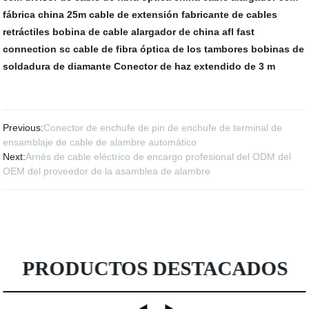
fábrica
china 25m cable de extensión
fabricante de cables
retráctiles
bobina de cable alargador de china
afl fast
connection sc
cable de fibra óptica de los tambores
bobinas de
soldadura de diamante
Conector de haz extendido de 3 m
Previous:
Conector de enchufe de pin de enchufe de terminal de
ensamblaje de cable de alambre automático
Next:
Arnés de cable eléctrico de encargo profesional del ODM del
OEM del proveedor de la asamblea de alambre
PRODUCTOS DESTACADOS