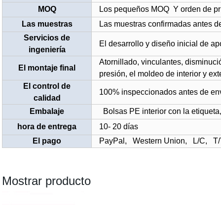
MOQ
Los pequeños
MOQ
Y orden de pr
Las muestras
Las muestras confirmadas antes d
Servicios de
El desarrollo y diseño inicial de a
ingeniería
Atornillado, vinculantes, disminució
El montaje final
presión, el moldeo de interior y ext
El control de
100% inspeccionados antes de env
calidad
Embalaje
Bolsas PE interior con la etiqueta
hora de entrega
10- 20 días
El pago
PayPal,
Western Union,
L/C,
T
Mostrar producto