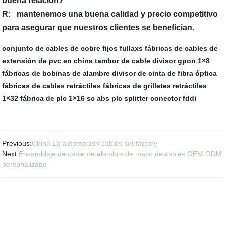
buena relación?
R:
mantenemos una buena calidad y precio competitivo
para asegurar que nuestros clientes se benefician.
conjunto de cables de cobre fijos fullaxs
fábricas de cables de
extensión de pvc en china
tambor de cable
divisor gpon 1×8
fábricas de bobinas de alambre
divisor de cinta de fibra óptica
fábricas de cables retráctiles
fábricas de grilletes retráctiles
1×32 fábrica de plc
1×16 sc abs plc splitter
conector fddi
Previous:
China La automoción cables set factory
Next:
Ensamblaje de cable de alambre de mazo de cables OEM ODM
personalizado