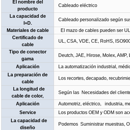
El nombre del
Cableado eléctrico
producto
La capacidad de
Cableado personalizado según su
I+D.
Materiales de cable
El mazo de cables pueden ser UL
Certificado de
UL, CSA, VDE, CE, RoHS
,
ISO90
cable
Tipo de conector
Deutch, JAE, Hirose, Molex, AMP, L
gama
Aplicación
La automatización industrial,
médi
La preparación de
Los recortes, decapado, recubrimie
cable
La longitud de
Según las Necesidades del clien
cable de color,
Aplicación
Automotriz, eléctrico,
industria
, m
Service
Los productos OEM y ODM son ac
La capacidad de
Podemos Suministrar muestras, 
diseño