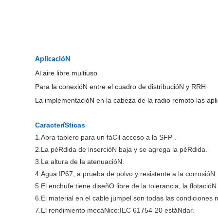
AplicacióN
Al aire libre multiuso
Para la conexióN entre el cuadro de distribucióN y RRH
La implementacióN en la cabeza de la radio remoto las apli
CaracteríSticas
1.Abra tablero para un fáCil acceso a la SFP .
2.La péRdida de insercióN baja y se agrega la péRdida.
3.La altura de la atenuacióN.
4.Agua IP67, a prueba de polvo y resistente a la corrosióN
5.El enchufe tiene diseñO libre de la tolerancia, la flotacióN 
6.El material en el cable jumpel son todas las condiciones 
7.El rendimiento mecáNico:IEC 61754-20 estáNdar.